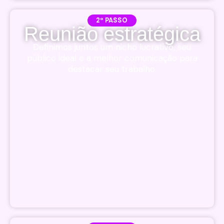
2º PASSO
Reunião estratégica
Definimos juntos um nicho lucrativo, seu
público ideal e a melhor comunicação para
destacar seu trabalho.