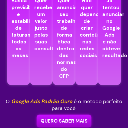
Busca
Quer
Quer
Não
Já
previsibilidade
receber
anunciar
quer
tentou
e
um
seu
depender
anunciar
estabilidade
valor
trabalho
de
no
de
justo
de
criar
Google
faturamento
pelas
forma
conteúdo
Ads
todos
suas
ética
nas
e não
os
consultas
dentro
redes
obteve
meses
das
sociais
resultado
normas
do
CFP
O
Google Ads Padrão Ouro
é o método perfeito
para você!
QUERO SABER MAIS