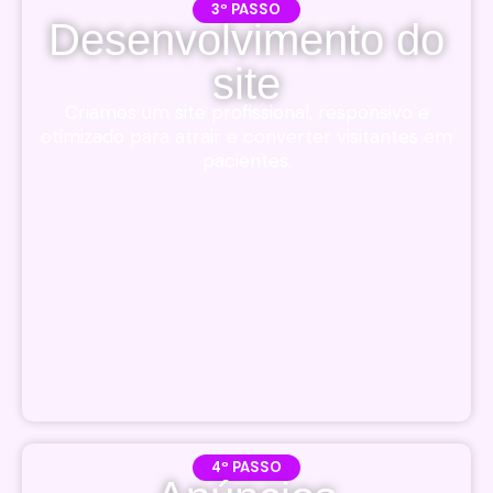
3º PASSO
Desenvolvimento do
site
Criamos um site profissional, responsivo e
otimizado para atrair e converter visitantes em
pacientes.
4º PASSO